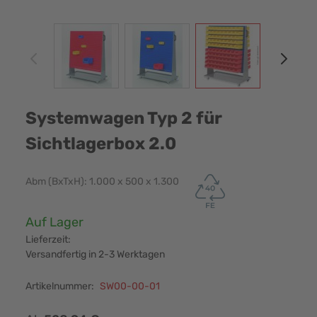
View larger image
View larger image
View larger image
View
Systemwagen Typ 2 für
Sichtlagerbox 2.0
Abm (BxTxH): 1.000 x 500 x 1.300
Verfügbarkeit:
Auf Lager
Lieferzeit:
Versandfertig in 2-3 Werktagen
Artikelnummer:
SW00-00-01