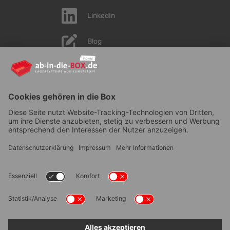
LinkedIn
Blog
YouTube
AGB
|
Lieferung
|
Zahlungsarten
|
Datenschutz
|
Bestellvorgang
|
Impressum
|
Information zur