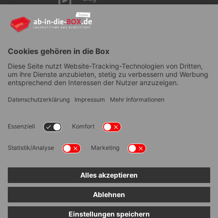
YouTube
AGB
|
Lieferung
|
Zahlungsarten
|
Datenschutz
|
Bestellvorgang
|
Impressum
|
Information zur
Barrierefreiheit
© ab-in-die-BOX 2026