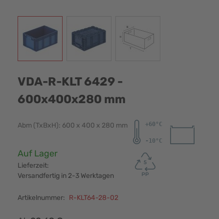
View larger image
View larger image
View larger image
VDA-R-KLT 6429 -
600x400x280 mm
Abm (TxBxH): 600 x 400 x 280 mm
Verfügbarkeit:
Auf Lager
Lieferzeit:
Versandfertig in 2-3 Werktagen
Artikelnummer:
R-KLT64-28-02