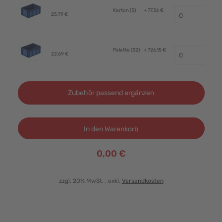
Karton (3)
+ 77,36 €
25,79 €
Palette (32)
+ 726,15 €
22,69 €
Zubehör passend ergänzen
In den Warenkorb
0,00 €
zzgl. 20% MwSt.
, exkl.
Versandkosten